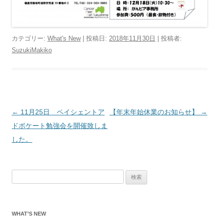
カテゴリー:
What's New
| 投稿日:
2018年11月30日
|
投稿者:
SuzukiMakiko
投
←
11月25日 ペイシェントア
【年末年始休業のお知らせ】
→
稿
ドボケート勉強会を開催致しま
ナ
した。
ビ
ゲ
検
ー
索:
シ
ョ
WHAT’S NEW