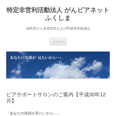
コ
ン
特定非営利活動法人 がんピアネット
テ
ン
ツ
ふくしま
へ
ス
キ
福島県がん患者団体および関連団体協議会
ッ
プ
メニュー
ピアサポートサロンのご案内【平成30年12
月】
「あなたの笑顔が見たいから…」