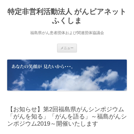
コ
ン
特定非営利活動法人 がんピアネット
テ
ン
ツ
ふくしま
へ
ス
キ
福島県がん患者団体および関連団体協議会
ッ
プ
メニュー
【お知らせ】第2回福島県がんシンポジウム
「がんを知る」「がんを語る」～福島がんシ
ンポジウム2019～開催いたします