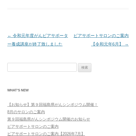
投
←
令和元年度がんピアサポータ
ピアサポートサロンのご案内
稿
ー養成講座が終了致しました
【令和元年6月】
→
ナ
ビ
検
ゲ
索:
ー
シ
WHAT’S NEW
ョ
ン
【お知らせ】第９回福島県がんシンポジウム開催！
8月のサロンのご案内
第９回福島県がんシンポジウム開催のお知らせ
ピアサポートサロンのご案内
ピアサポートサロンのご案内【2026年7月】