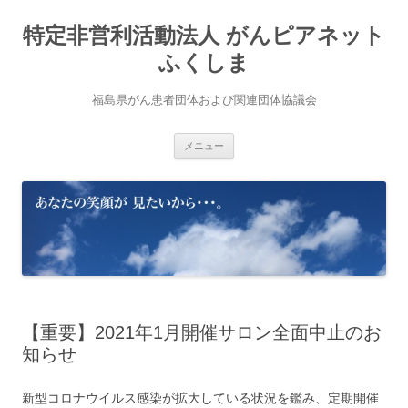
コ
ン
特定非営利活動法人 がんピアネット
テ
ン
ツ
ふくしま
へ
ス
キ
福島県がん患者団体および関連団体協議会
ッ
プ
メニュー
【重要】2021年1月開催サロン全面中止のお
知らせ
新型コロナウイルス感染が拡大している状況を鑑み、定期開催