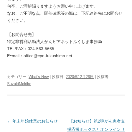
何卒、ご理解賜りますようお願い申し上げます。
なお、ご不明な点、開催確認等の際は、下記連絡先にお問合せ
ください。
【お問合せ先】
特定非営利活動法人がんピアネットふくしま事務局
TEL/FAX：024-563-5665
Eｰmail：office@cpn-fukushima.net
カテゴリー:
What's New
| 投稿日:
2020年12月26日
|
投稿者:
SuzukiMakiko
投
←
年末年始休業のお知らせ
【お知らせ】第2弾がん患者支
稿
援応援ボックスとオンラインサ