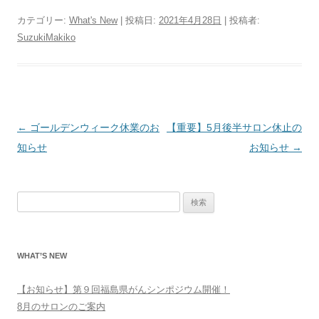
カテゴリー:
What's New
| 投稿日:
2021年4月28日
|
投稿者:
SuzukiMakiko
投
←
ゴールデンウィーク休業のお
【重要】5月後半サロン休止の
稿
知らせ
お知らせ
→
ナ
ビ
検
ゲ
索:
ー
シ
WHAT’S NEW
ョ
ン
【お知らせ】第９回福島県がんシンポジウム開催！
8月のサロンのご案内