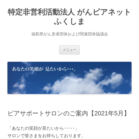
コ
ン
特定非営利活動法人 がんピアネット
テ
ン
ツ
ふくしま
へ
ス
キ
福島県がん患者団体および関連団体協議会
ッ
プ
メニュー
ピアサポートサロンのご案内【2021年5月】
「あなたの笑顔が見たいから･････」
サロンで皆さまをお待ちしております。