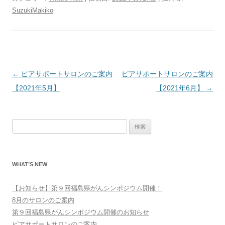
SuzukiMakiko
投
←
ピアサポートサロンのご案内
ピアサポートサロンのご案内
稿
【2021年5月】
【2021年6月】
→
ナ
ビ
検
ゲ
索:
ー
シ
WHAT’S NEW
ョ
ン
【お知らせ】第９回福島県がんシンポジウム開催！
8月のサロンのご案内
第９回福島県がんシンポジウム開催のお知らせ
ピアサポートサロンのご案内