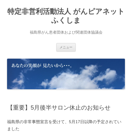
コ
ン
特定非営利活動法人 がんピアネット
テ
ン
ツ
ふくしま
へ
ス
キ
福島県がん患者団体および関連団体協議会
ッ
プ
メニュー
【重要】5月後半サロン休止のお知らせ
福島県の非常事態宣言を受けて、5月17日以降の予定されてい
ました