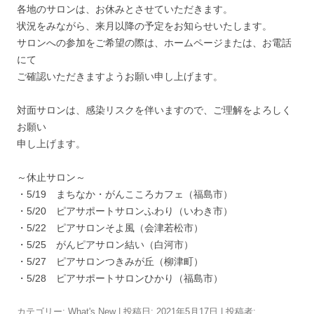
各地のサロンは、お休みとさせていただきます。
状況をみながら、来月以降の予定をお知らせいたします。
サロンへの参加をご希望の際は、ホームページまたは、お電話
にて
ご確認いただきますようお願い申し上げます。
対面サロンは、感染リスクを伴いますので、ご理解をよろしく
お願い
申し上げます。
～休止サロン～
・5/19 まちなか・がんこころカフェ（福島市）
・5/20 ピアサポートサロンふわり（いわき市）
・5/22 ピアサロンそよ風（会津若松市）
・5/25 がんピアサロン結い（白河市）
・5/27 ピアサロンつきみが丘（柳津町）
・5/28 ピアサポートサロンひかり（福島市）
カテゴリー:
What's New
| 投稿日:
2021年5月17日
|
投稿者: