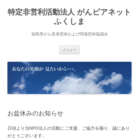
コ
ン
特定非営利活動法人 がんピアネット
テ
ン
ツ
ふくしま
へ
ス
キ
福島県がん患者団体および関連団体協議会
ッ
プ
メニュー
お盆休みのお知らせ
日頃より当NPO法人の活動にご支援、ご協力を賜り、誠にあり
がとうございます。