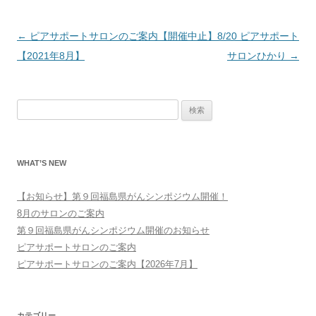
投
←
ピアサポートサロンのご案内
【開催中止】8/20 ピアサポート
稿
【2021年8月】
サロンひかり
→
ナ
ビ
検
ゲ
索:
ー
シ
WHAT’S NEW
ョ
ン
【お知らせ】第９回福島県がんシンポジウム開催！
8月のサロンのご案内
第９回福島県がんシンポジウム開催のお知らせ
ピアサポートサロンのご案内
ピアサポートサロンのご案内【2026年7月】
カテゴリー