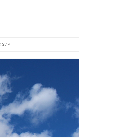
つながり
ひいらぎの会
生と死を考える福島の会
がんの子どもを守る会 福島支部
独立行政法人 労働者健康福祉機
構 福島労災病院