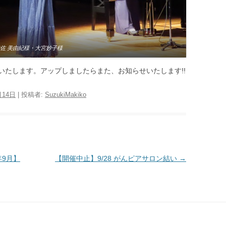
佐 美由紀様・大宮妙子様
信いたします。アップしましたらまた、お知らせいたします!!
月14日
|
投稿者:
SuzukiMakiko
年9月】
【開催中止】9/28 がんピアサロン結い
→