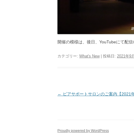
遊
開催の模様は、後日、YouTubeにて配
カテゴリー:
What's New
| 投稿日:
2021年9
投
←
ピアサポートサロンのご案内【2021
稿
ナ
ビ
ゲ
Proudly powered by WordPress