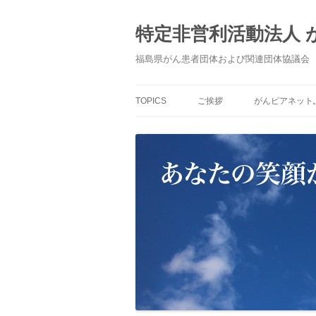
コ
ン
テ
特定非営利活動法人
ン
ツ
へ
福島県がん患者団体および関連団体協議会
ス
キ
ッ
プ
TOPICS
ご挨拶
がんピアネット
「がんピアネッ
すもの