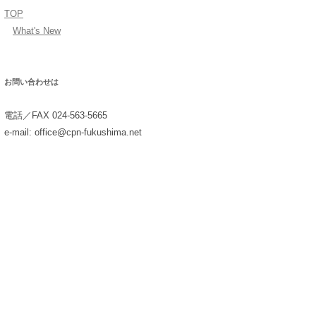
TOP
What's New
お問い合わせは
電話／FAX 024-563-5665
e-mail: office@cpn-fukushima.net