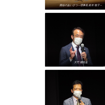
開会のあいさつ～理事長 鈴木 牧子～
大竹 徹先生