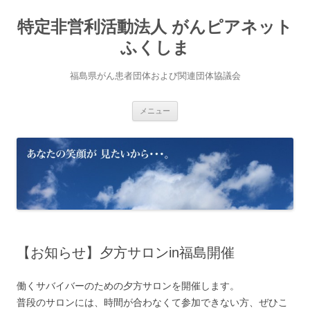
コ
ン
特定非営利活動法人 がんピアネット
テ
ン
ツ
ふくしま
へ
ス
キ
福島県がん患者団体および関連団体協議会
ッ
プ
メニュー
【お知らせ】夕方サロンin福島開催
働くサバイバーのための夕方サロンを開催します。
普段のサロンには、時間が合わなくて参加できない方、ぜひこ