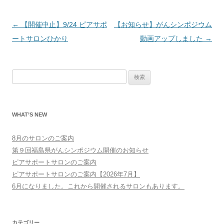
投
←
【開催中止】9/24 ピアサポ
【お知らせ】がんシンポジウム
稿
ートサロンひかり
動画アップしました
→
ナ
ビ
検
ゲ
索:
ー
シ
WHAT’S NEW
ョ
ン
8月のサロンのご案内
第９回福島県がんシンポジウム開催のお知らせ
ピアサポートサロンのご案内
ピアサポートサロンのご案内【2026年7月】
6月になりました。これから開催されるサロンもあります。
カテゴリー