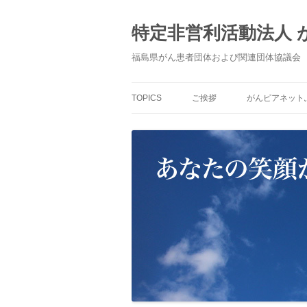
コ
ン
テ
特定非営利活動法人
ン
ツ
へ
福島県がん患者団体および関連団体協議会
ス
キ
ッ
プ
TOPICS
ご挨拶
がんピアネット
「がんピアネッ
すもの