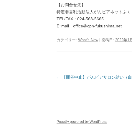
【お問合せ先】
特定非営利活動法人がんピアネットふ
TEL/FAX：024-563-5665
Eｰmail：office@cpn-fukushima.net
カテゴリー:
What's New
| 投稿日:
2022年1
投
←
【開催中止】がんピアサロン結い（白
稿
ナ
ビ
ゲ
ー
Proudly powered by WordPress
シ