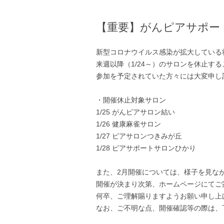
【重要】がんピアサポー
新型コロナウイルス感染が拡大している
来週以降（1/24～）のサロンを休止す
参加を予定されていた方々には大変申し
・開催休止対象サロン
1/25 がんピアサロン結い
1/26 健康麻雀サロン
1/27 ピアサロンつきみが丘
1/28 ピアサポートサロンひかり
また、2月開催については、様子を見な
開催が決まり次第、ホームページにてご
何卒、ご理解賜りますようお願い申し上
なお、ご不明な点、開催確認等の際は、