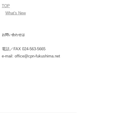
TOP
What's New
お問い合わせは
電話／FAX 024-563-5665
e-mail: office@cpn-fukushima.net