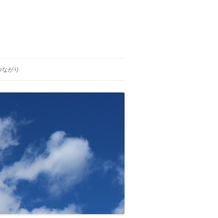
つながり
ひいらぎの会
生と死を考える福島の会
がんの子どもを守る会 福島支部
独立行政法人 労働者健康福祉機
構 福島労災病院