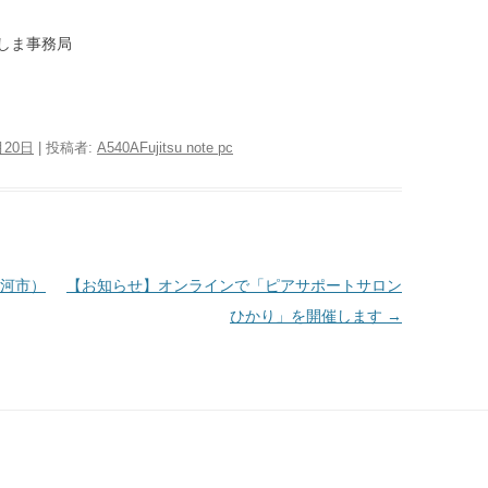
くしま事務局
月20日
|
投稿者:
A540AFujitsu note pc
河市）
【お知らせ】オンラインで「ピアサポートサロン
ひかり」を開催します
→