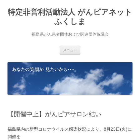
コ
ン
特定非営利活動法人 がんピアネット
テ
ン
ツ
ふくしま
へ
ス
キ
福島県がん患者団体および関連団体協議会
ッ
プ
メニュー
【開催中止】がんピアサロン結い
福島県内の新型コロナウイルス感染状況により、8月23日(火)に
開催を