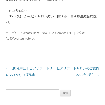
～休止サロン～
・8/23(火) がんピアサロン結い（白河市 白河厚生総合病院
内）
カテゴリー:
What's New
| 投稿日:
2022年8月17日
|
投稿者:
A540AFujitsu note pc
投
←
【開催中止】ピアサポートサ
ピアサポートサロンのご案内
稿
ロンひかり（福島市）
【2022年9月】
→
ナ
ビ
検
ゲ
索:
ー