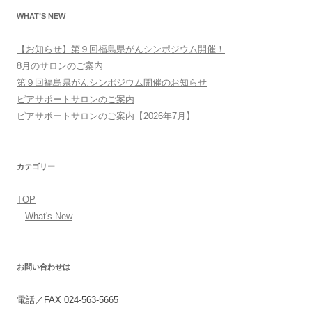
シ
WHAT’S NEW
ョ
ン
【お知らせ】第９回福島県がんシンポジウム開催！
8月のサロンのご案内
第９回福島県がんシンポジウム開催のお知らせ
ピアサポートサロンのご案内
ピアサポートサロンのご案内【2026年7月】
カテゴリー
TOP
What's New
お問い合わせは
電話／FAX 024-563-5665