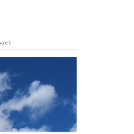
つながり
ひいらぎの会
生と死を考える福島の会
がんの子どもを守る会 福島支部
独立行政法人 労働者健康福祉機
構 福島労災病院