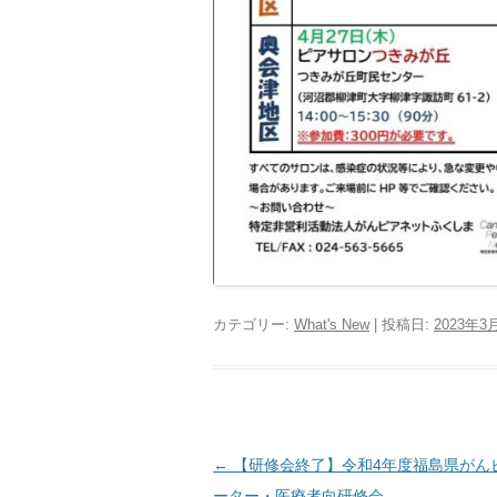
カテゴリー:
What's New
| 投稿日:
2023年3
投
←
【研修会終了】令和4年度福島県がん
稿
ーター・医療者向研修会