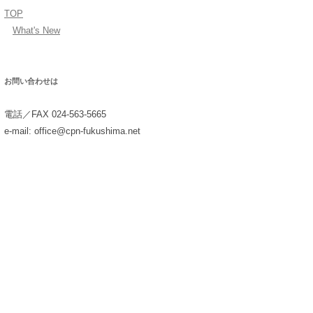
TOP
What's New
お問い合わせは
電話／FAX 024-563-5665
e-mail: office@cpn-fukushima.net