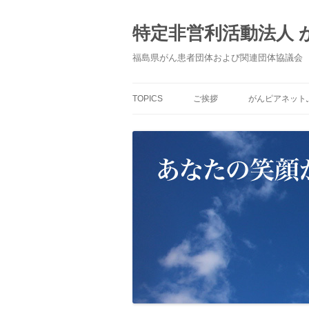
コ
ン
テ
特定非営利活動法人
ン
ツ
へ
福島県がん患者団体および関連団体協議会
ス
キ
ッ
プ
TOPICS
ご挨拶
がんピアネット
「がんピアネッ
すもの