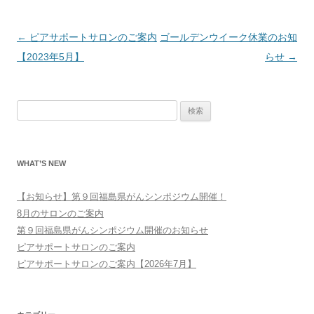
投
←
ピアサポートサロンのご案内
ゴールデンウイーク休業のお知
稿
【2023年5月】
らせ
→
ナ
ビ
検
ゲ
索:
ー
シ
WHAT’S NEW
ョ
ン
【お知らせ】第９回福島県がんシンポジウム開催！
8月のサロンのご案内
第９回福島県がんシンポジウム開催のお知らせ
ピアサポートサロンのご案内
ピアサポートサロンのご案内【2026年7月】