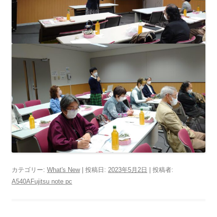
カテゴリー:
What's New
| 投稿日:
2023年5月2日
|
投稿者:
A540AFujitsu note pc