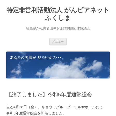
コ
ン
特定非営利活動法人 がんピアネット
テ
ン
ツ
ふくしま
へ
ス
キ
福島県がん患者団体および関連団体協議会
ッ
プ
メニュー
【終了しました】令和5年度通常総会
去る4月28日（金）、キョウワグループ・テルサホールにて
令和5年度通常総会を開催しました。