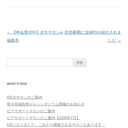
投
←
【申込受付中】夕方サロンin
読売新聞に当NPOが紹介されま
稿
福島市
した
→
ナ
ビ
検
ゲ
索:
ー
シ
WHAT’S NEW
ョ
ン
8月のサロンのご案内
第９回福島県がんシンポジウム開催のお知らせ
ピアサポートサロンのご案内
ピアサポートサロンのご案内【2026年7月】
6月になりました。これから開催されるサロンもあります。