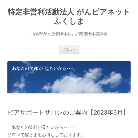
コ
ン
特定非営利活動法人 がんピアネット
テ
ン
ツ
ふくしま
へ
ス
キ
福島県がん患者団体および関連団体協議会
ッ
プ
メニュー
ピアサポートサロンのご案内【2023年6月】
「あなたの笑顔が見たいから･････」
サロンで皆さまをお待ちしております。