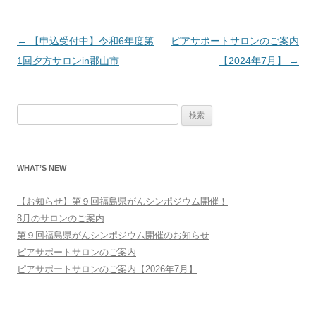
投
←
【申込受付中】令和6年度第
ピアサポートサロンのご案内
稿
1回夕方サロンin郡山市
【2024年7月】
→
ナ
ビ
検
ゲ
索:
ー
シ
WHAT’S NEW
ョ
ン
【お知らせ】第９回福島県がんシンポジウム開催！
8月のサロンのご案内
第９回福島県がんシンポジウム開催のお知らせ
ピアサポートサロンのご案内
ピアサポートサロンのご案内【2026年7月】