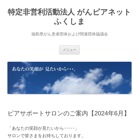
コ
ン
特定非営利活動法人 がんピアネット
テ
ン
ツ
ふくしま
へ
ス
キ
福島県がん患者団体および関連団体協議会
ッ
プ
メニュー
ピアサポートサロンのご案内【2024年6月】
「あなたの笑顔が見たいから･････」
サロンで皆さまをお待ちしております。