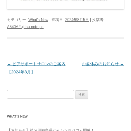
カテゴリー:
What's New
| 投稿日:
2024年8月5日
|
投稿者:
A540AFujitsu note pc
投
←
ピアサポートサロンのご案内
お盆休みのお知らせ
→
稿
【2024年8月】
ナ
ビ
検
ゲ
索:
ー
シ
WHAT’S NEW
ョ
ン
【お知らせ】第９回福島県がんシンポジウム開催！