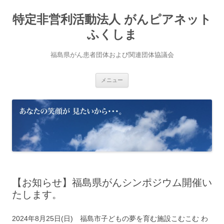
コ
ン
特定非営利活動法人 がんピアネット
テ
ン
ツ
ふくしま
へ
ス
キ
福島県がん患者団体および関連団体協議会
ッ
プ
メニュー
【お知らせ】福島県がんシンポジウム開催い
たします。
2024年8月25日(日) 福島市子どもの夢を育む施設こむこむ わ