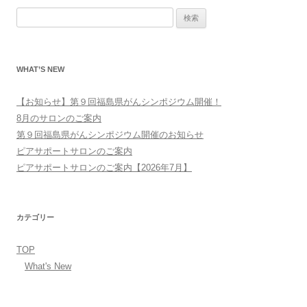
ビ
検
ゲ
索:
ー
シ
WHAT’S NEW
ョ
ン
【お知らせ】第９回福島県がんシンポジウム開催！
8月のサロンのご案内
第９回福島県がんシンポジウム開催のお知らせ
ピアサポートサロンのご案内
ピアサポートサロンのご案内【2026年7月】
カテゴリー
TOP
What's New