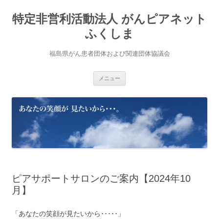
コ
ン
特定非営利活動法人 がんピアネット
テ
ン
ツ
ふくしま
へ
ス
キ
福島県がん患者団体および関連団体協議会
ッ
プ
メニュー
ピアサポートサロンのご案内【2024年10
月】
「あなたの笑顔が見たいから･････」