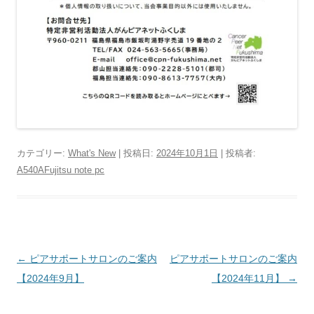
カテゴリー:
What's New
| 投稿日:
2024年10月1日
|
投稿者:
A540AFujitsu note pc
投
←
ピアサポートサロンのご案内
ピアサポートサロンのご案内
稿
【2024年9月】
【2024年11月】
→
ナ