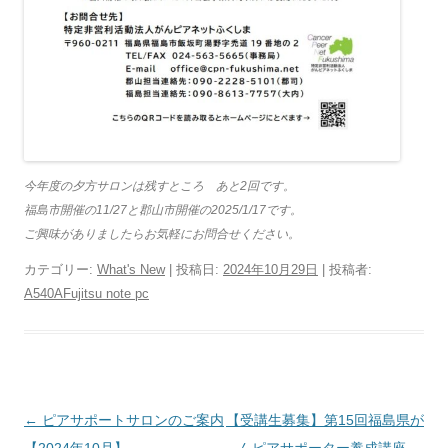
今年度の夕方サロンは残すところ あと2回です。
福島市開催の11/27と郡山市開催の2025/1/17です。
ご興味がありましたらお気軽にお問合せください。
カテゴリー:
What's New
| 投稿日:
2024年10月29日
|
投稿者:
A540AFujitsu note pc
投
←
ピアサポートサロンのご案内
【受講生募集】第15回福島県が