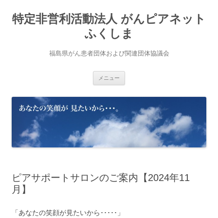
コ
ン
特定非営利活動法人 がんピアネット
テ
ン
ツ
ふくしま
へ
ス
キ
福島県がん患者団体および関連団体協議会
ッ
プ
メニュー
ピアサポートサロンのご案内【2024年11
月】
「あなたの笑顔が見たいから･････」