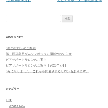
稿
【2024年10月】
んピアサポーター養成講座
→
ナ
ビ
検
ゲ
索:
ー
シ
WHAT’S NEW
ョ
ン
8月のサロンのご案内
第９回福島県がんシンポジウム開催のお知らせ
ピアサポートサロンのご案内
ピアサポートサロンのご案内【2026年7月】
6月になりました。これから開催されるサロンもあります。
カテゴリー
TOP
What's New