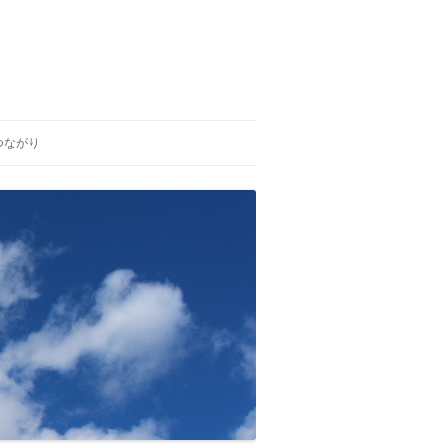
つながり
ひいらぎの会
生と死を考える福島の会
がんの子どもを守る会 福島支部
独立行政法人 労働者健康福祉機
構 福島労災病院