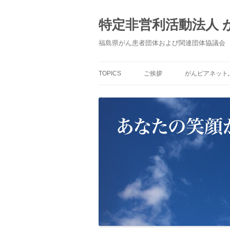
コ
ン
テ
特定非営利活動法人
ン
ツ
へ
福島県がん患者団体および関連団体協議会
ス
キ
ッ
プ
TOPICS
ご挨拶
がんピアネット
「がんピアネッ
すもの